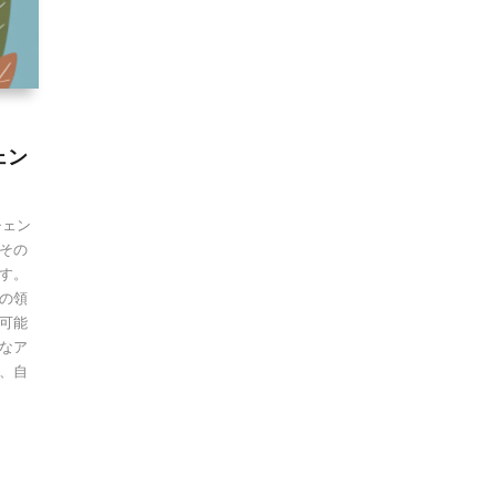
ェン
チェン
その
す。
の領
可能
なア
、自